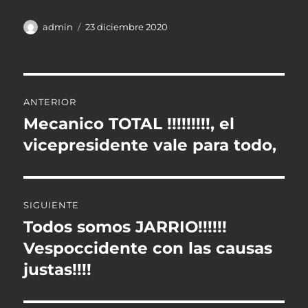
Autor
Publicado
admin
23 diciembre 2020
el
Navegación
ANTERIOR
de
Mecanico TOTAL !!!!!!!!!, el
Entrada
anterior:
vicepresidente vale para todo,
entradas
SIGUIENTE
Todos somos JARRIO!!!!!!
Entrada
siguiente:
Vespoccidente con las causas
justas!!!!