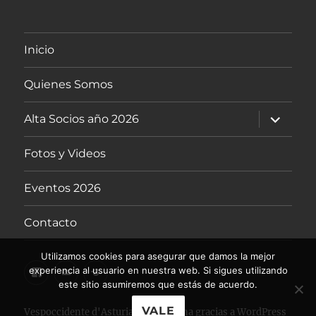
Inicio
Quienes Somos
expande
Alta Socios año 2026
el
menú
inferior
Fotos y Videos
Eventos 2026
Contacto
Utilizamos cookies para asegurar que damos la mejor
Facebook
Contactemos
Vespapuertos
experiencia al usuario en nuestra web. Si sigues utilizando
este sitio asumiremos que estás de acuerdo.
8
DE
VALE
Vespoccidente d'Asturias
Funciona gracias a WordPress