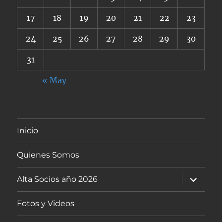
17
18
19
20
21
22
23
24
25
26
27
28
29
30
31
« May
Inicio
Quienes Somos
expande
Alta Socios año 2026
el
menú
inferior
Fotos y Videos