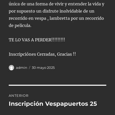
única de una forma de vivir y entender la vida y
por supuesto un disfrute inolvidable de un
recorrido en vespa , lambretta por un recorrido
de pelicula.
TE LO VAS A PERDER!!!!!!!!!
Inscripciónes Cerradas, Gracias !!
Autor
Publicado
admin
30 mayo 2025
el
Navegación
ANTERIOR
de
Inscripción Vespapuertos 25
Entrada
anterior:
entradas