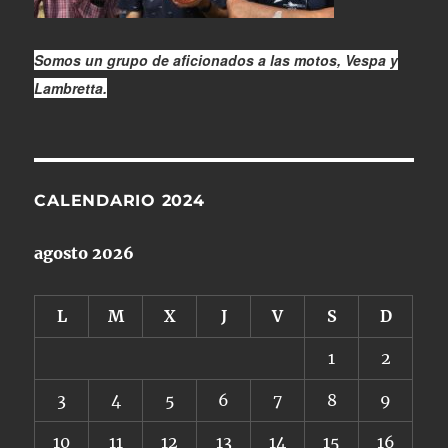
Somos un grupo de aficionados a las motos, Vespa y
Lambretta.
CALENDARIO 2024
agosto 2026
L
M
X
J
V
S
D
1
2
3
4
5
6
7
8
9
10
11
12
13
14
15
16