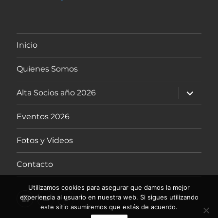
Inicio
Quienes Somos
expande
Alta Socios año 2026
el
menú
inferior
Eventos 2026
Fotos y Videos
Contacto
Utilizamos cookies para asegurar que damos la mejor
Facebook
Contactemos
Vespapuertos
experiencia al usuario en nuestra web. Si sigues utilizando
este sitio asumiremos que estás de acuerdo.
8