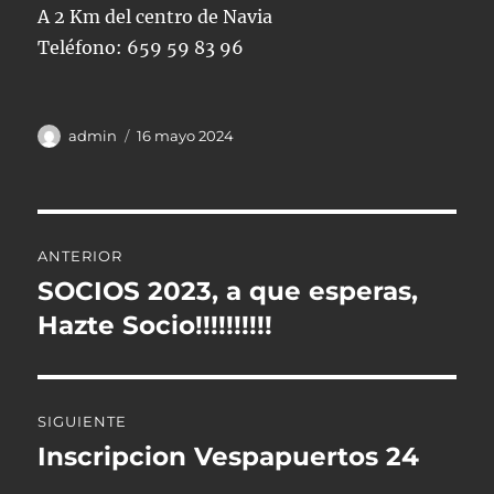
A 2 Km del centro de Navia
Teléfono: 659 59 83 96
Autor
Publicado
admin
16 mayo 2024
el
Navegación
ANTERIOR
de
SOCIOS 2023, a que esperas,
Entrada
anterior:
Hazte Socio!!!!!!!!!!
entradas
SIGUIENTE
Inscripcion Vespapuertos 24
Entrada
siguiente: